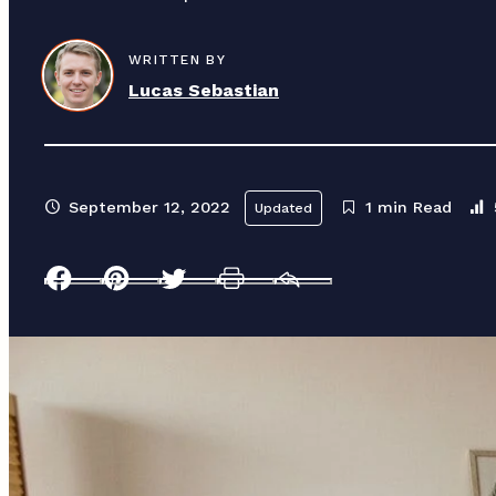
g
WRITTEN BY
a
Lucas Sebastian
t
i
September 12, 2022
1 min Read
Updated
o
n
Facebook
Pinterest
Twitter
Print
Email