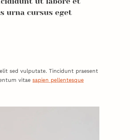
cididunt ut labore et
is urna cursus eget
elit sed vulputate. Tincidunt praesent
mentum vitae
sapien pellentesque