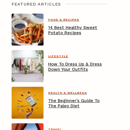
d
FEATURED ARTICLES
e
FOOD & RECIPES
b
14 Best Healthy Sweet
Potato Recipes
a
r
LIFESTYLE
How To Dress Up & Dress
Down Your Outfits
HEALTH & WELLNESS
The Beginner’s Guide To
The Paleo Diet
arch
r:
TRAVEL