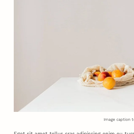
Image caption t
Eget sit amet tellus cras adipiscing enim eu turp