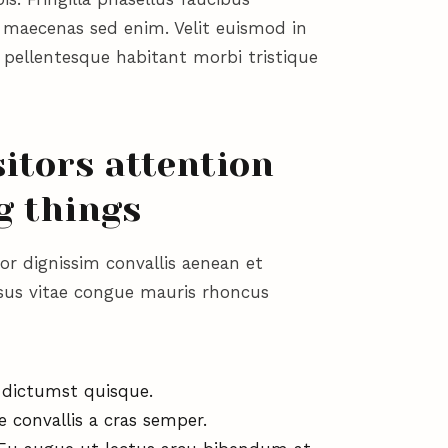
m maecenas sed enim. Velit euismod in
t pellentesque habitant morbi tristique
itors attention
ng things
r dignissim convallis aenean et
rsus vitae congue mauris rhoncus
a dictumst quisque.
 convallis a cras semper.