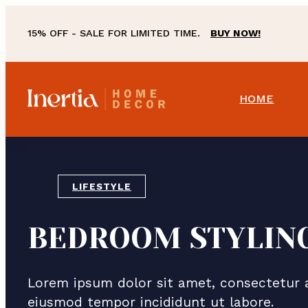
Skip
to
15% OFF - SALE FOR LIMITED TIME.
BUY NOW!
content
M
HOME
Home
a
Blog
i
n
LIFESTYLE
N
BEDROOM STYLING
a
v
Lorem ipsum dolor sit amet, consectetur ad
i
eiusmod tempor incididunt ut labore.