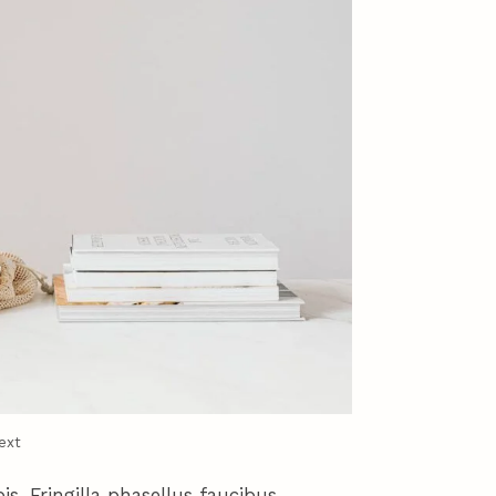
ext
is. Fringilla phasellus faucibus