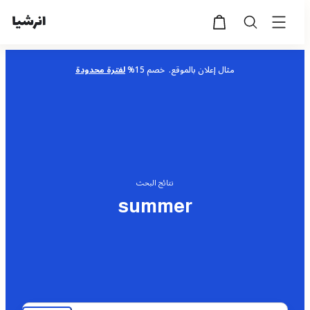
قال
انرش
تخطى
الى
مثال إعلان بالموقع. خصم 15%
لفترة محدودة
المحتوى
نتائج البحث
summer
بحث