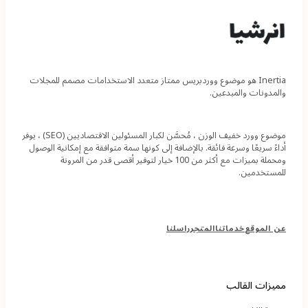
بح
Inertia هو موضوع ووردبريس ممتاز متعدد الاستخدامات مصمم للمجلات
عن:
والمدونات والمبدعين.
موضوع وورد خفيف الوزن ، مُحسَّن لكبار المسئولين الاقتصاديين (SEO) ، يوفر
أداءً سريعًا وسرعة فائقة. بالإضافة إلى كونها سمة متوافقة مع إمكانية الوصول
ومحملة بميزات مع أكثر من 100 خيار لتوفير أقصى قدر من المرونة
للمستخدمين.
ق
ا
عن الموقع
خدماتنا
المتجر
راسلنا
ئ
م
ة
ذ
مميزات القالب
ي
ل